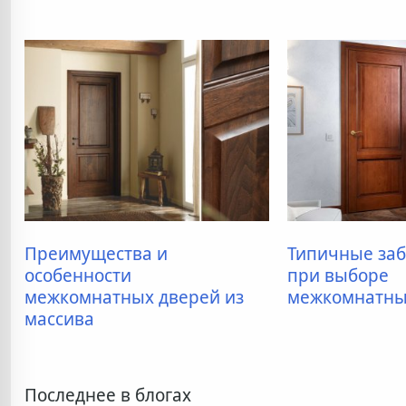
Преимущества и
Типичные за
особенности
при выборе
межкомнатных дверей из
межкомнатны
массива
Последнее в блогах