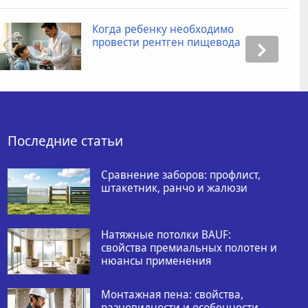
Промокоды для Яндекс Маркета:
как получить скидку при заказе
товаров?
Последние статьи
Сравнение заборов: профлист,
штакетник, ранчо и жалюзи
Натяжные потолки BAUF:
свойства премиальных полотен и
нюансы применения
Монтажная пена: свойства,
разновидности и особенности