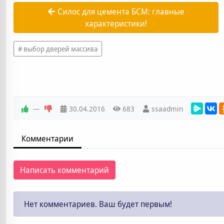
Силос для цемента БСМ: главные
характеристики!
выбор дверей массива
—
30.04.2016
683
ssaadmin
Комментарии
Написать комментарий
Нет комментариев. Ваш будет первым!