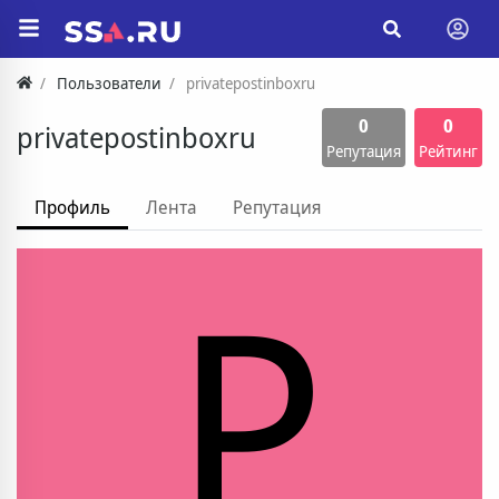
Пользователи
privatepostinboxru
0
0
privatepostinboxru
Репутация
Рейтинг
Профиль
Лента
Репутация
P