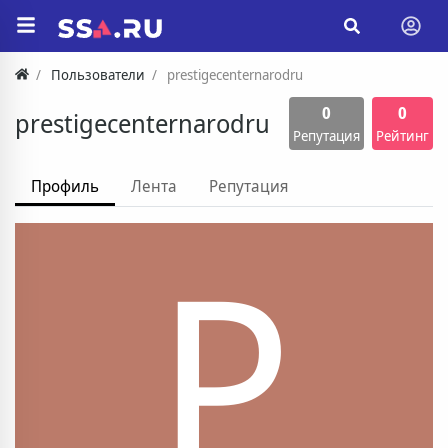
Пользователи
prestigecenternarodru
0
0
prestigecenternarodru
Репутация
Рейтинг
Профиль
Лента
Репутация
P