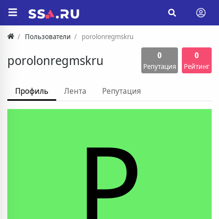
Пользователи
porolonregmskru
0
0
porolonregmskru
Репутация
Рейтинг
Профиль
Лента
Репутация
P