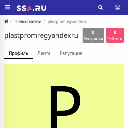
Пользователи
plastpromregyandexru
0
0
plastpromregyandexru
Репутация
Рейтинг
Профиль
Лента
Репутация
P