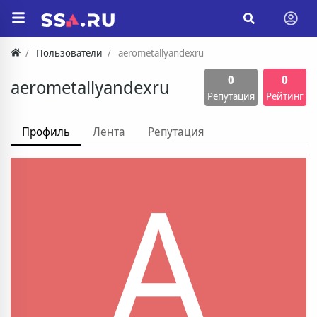
Пользователи
aerometallyandexru
0
0
aerometallyandexru
Репутация
Рейтинг
Профиль
Лента
Репутация
A