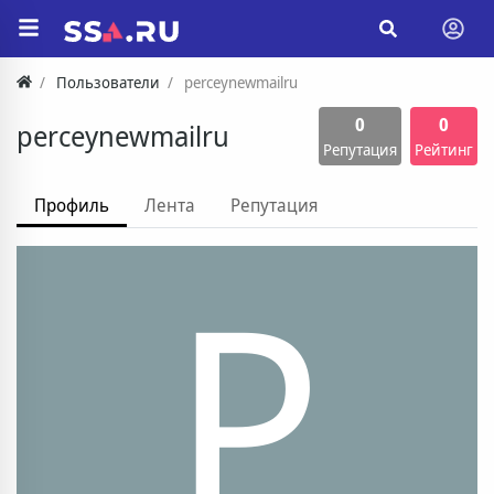
Пользователи
perceynewmailru
0
0
perceynewmailru
Репутация
Рейтинг
Профиль
Лента
Репутация
P