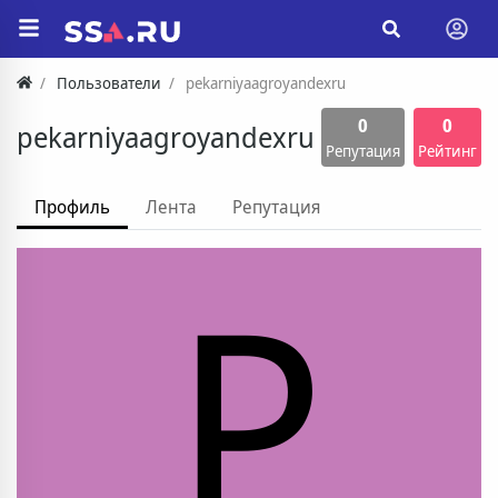
Пользователи
pekarniyaagroyandexru
0
0
pekarniyaagroyandexru
Репутация
Рейтинг
Профиль
Лента
Репутация
P