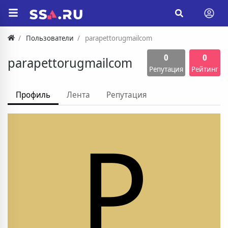
Пользователи
parapettorugmailcom
0
0
parapettorugmailcom
Репутация
Рейтинг
Профиль
Лента
Репутация
P