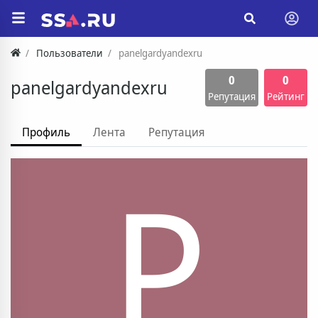
Пользователи
panelgardyandexru
0
0
panelgardyandexru
Репутация
Рейтинг
Профиль
Лента
Репутация
P