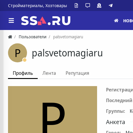
Стройматериалы, Хозтовары
НОВ
Пользователи
palsvetomagiaru
P
palsvetomagiaru
Профиль
Лента
Репутация
P
Регистраци
Последний 
Группы:
К
Анкета
Город:
Мо