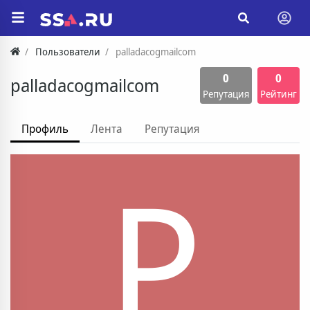
Пользователи
palladacogmailcom
0
0
palladacogmailcom
Репутация
Рейтинг
Профиль
Лента
Репутация
P