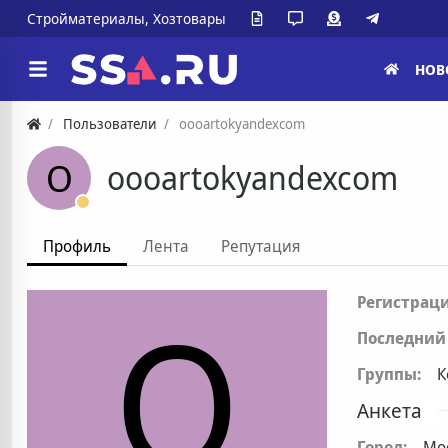
Стройматериалы, Хозтовары
НОВ
Пользователи
oooartokyandexcom
O
oooartokyandexcom
Профиль
Лента
Репутация
O
Регистраци
Последний 
Группы:
К
Анкета
Город:
Мо