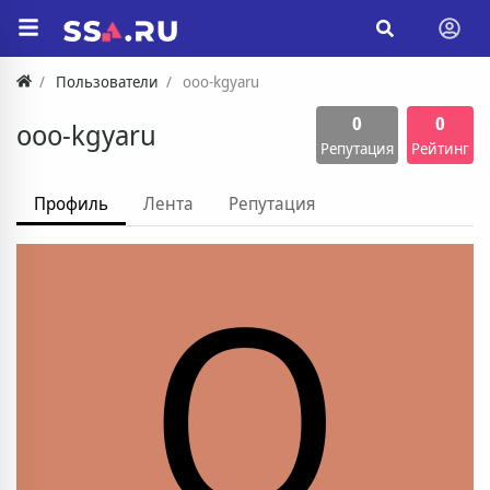
Пользователи
ooo-kgyaru
0
0
ooo-kgyaru
Репутация
Рейтинг
Профиль
Лента
Репутация
O