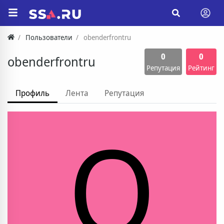
Пользователи
obenderfrontru
0
0
obenderfrontru
Репутация
Рейтинг
Профиль
Лента
Репутация
O