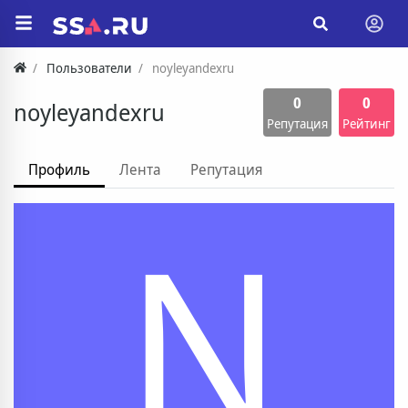
Пользователи
noyleyandexru
0
0
noyleyandexru
Репутация
Рейтинг
Профиль
Лента
Репутация
N