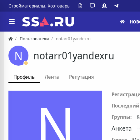
Стройматериалы, Хозтовары
НОВ
Пользователи
notarr01yandexru
N
notarr01yandexru
Профиль
Лента
Репутация
N
Регистраци
Последний 
Группы:
К
Анкета
Город:
Мо