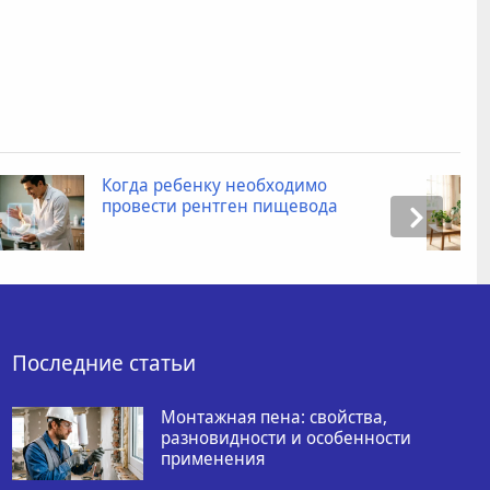
бходимо
Промокоды для Яндек
пищевода
как получить скидку 
товаров?
Последние статьи
Монтажная пена: свойства,
разновидности и особенности
применения