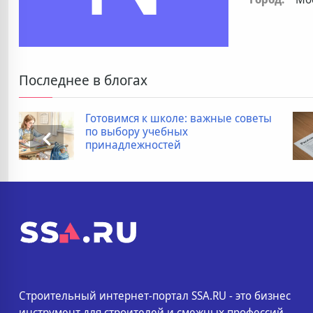
Последнее в блогах
оле: важные советы
Дополнительные 
ных
покупке новостро
ей
список
Строительный интернет-портал SSA.RU - это бизнес
инструмент для строителей и смежных профессий.