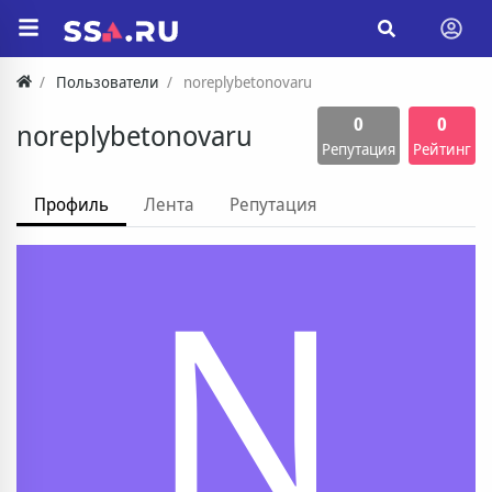
Пользователи
noreplybetonovaru
0
0
noreplybetonovaru
Репутация
Рейтинг
Профиль
Лента
Репутация
N