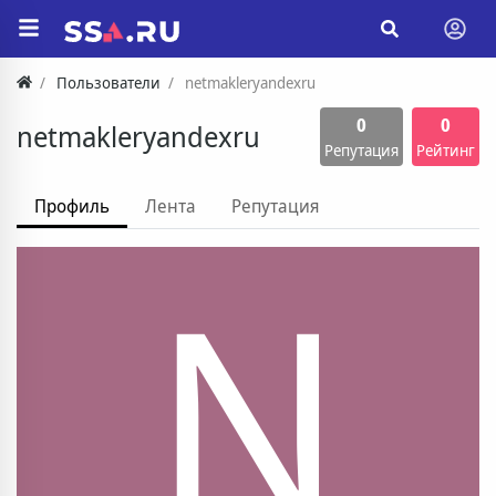
Пользователи
netmakleryandexru
0
0
netmakleryandexru
Репутация
Рейтинг
Профиль
Лента
Репутация
N