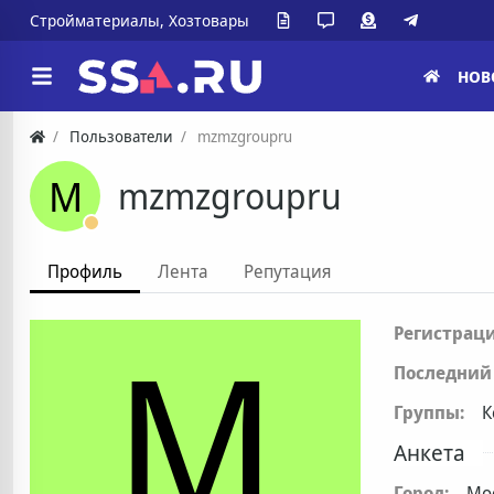
Стройматериалы, Хозтовары
НОВ
Пользователи
mzmzgroupru
M
mzmzgroupru
Профиль
Лента
Репутация
M
Регистраци
Последний 
Группы:
К
Анкета
Город:
Мо