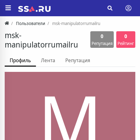
Пользователи
msk-manipulatorrumailru
msk-
0
0
manipulatorrumailru
Репутация
Рейтинг
Профиль
Лента
Репутация
M