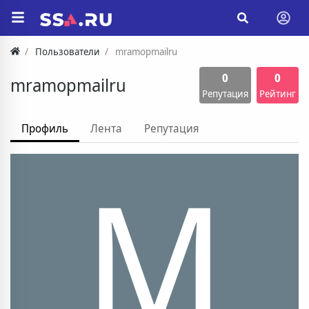
Пользователи
mramopmailru
0
0
mramopmailru
Репутация
Рейтинг
Профиль
Лента
Репутация
M