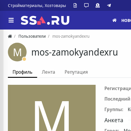
Стройматериалы, Хозтовары
НОВ
Пользователи
mos-zamokyandexru
M
mos-zamokyandexru
Профиль
Лента
Репутация
M
Регистраци
Последний 
Группы:
К
Анкета
Город:
Мо