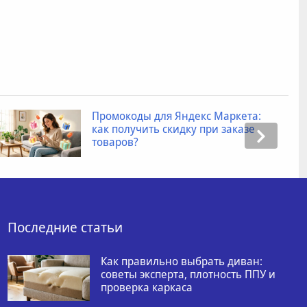
мокоды для Яндекс Маркета:
Комп
 получить скидку при заказе
корр
аров?
соче
Последние статьи
Как правильно выбрать диван:
советы эксперта, плотность ППУ и
проверка каркаса