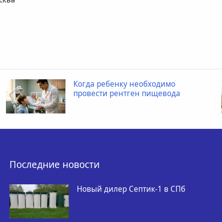
огда ребенку необходимо
Про
ровести рентген пищевода
как
тов
Последние новости
Новый дилер Септик-1 в СПб