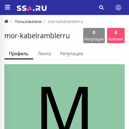
Пользователи
mor-kabelramblerru
0
0
mor-kabelramblerru
Репутация
Рейтинг
Профиль
Лента
Репутация
M