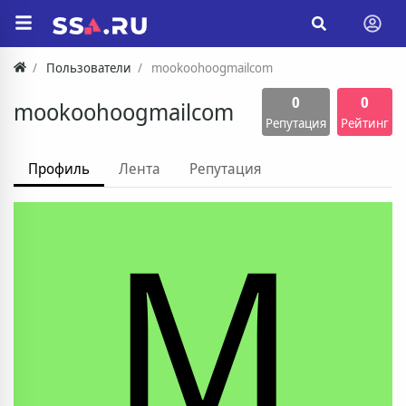
Пользователи
mookoohoogmailcom
0
0
mookoohoogmailcom
Репутация
Рейтинг
Профиль
Лента
Репутация
M