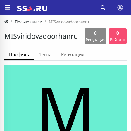
Пользователи
MISviridovadoorhanru
0
0
MISviridovadoorhanru
Репутация
Рейтинг
Профиль
Лента
Репутация
M