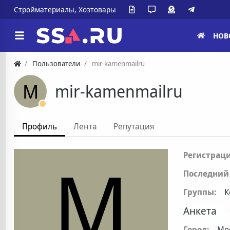
Стройматериалы, Хозтовары
НОВ
Пользователи
mir-kamenmailru
M
mir-kamenmailru
Профиль
Лента
Репутация
M
Регистраци
Последний 
Группы:
К
Анкета
Город:
Мо