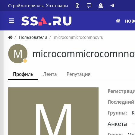
Стройматериалы, Хозтовары
НОВ
Пользователи
microcommicrocomnnovru
M
microcommicrocomnno
Профиль
Лента
Репутация
M
Регистраци
Последний 
Группы:
К
Анкета
Город:
Мо