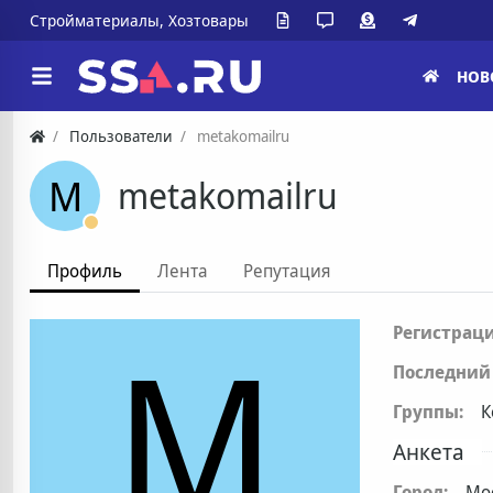
Стройматериалы, Хозтовары
НОВ
Пользователи
metakomailru
M
metakomailru
Профиль
Лента
Репутация
M
Регистраци
Последний 
Группы:
К
Анкета
Город:
Мо