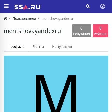
Пользователи
mentshovayandexru
0
0
mentshovayandexru
Репутация
Рейтинг
Профиль
Лента
Репутация
M