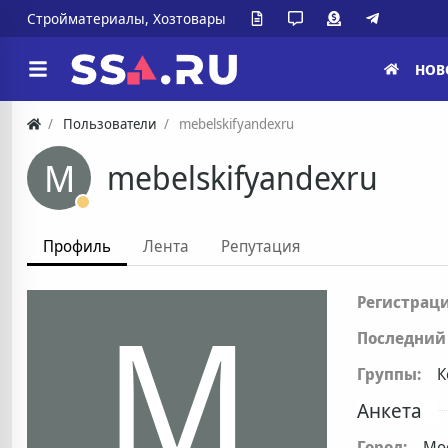
Стройматериалы, Хозтовары
НОВ
Пользователи
mebelskifyandexru
M
mebelskifyandexru
Профиль
Лента
Репутация
M
Регистраци
Последний 
Группы:
К
Анкета
Город:
Мо