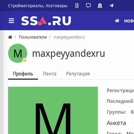
Стройматериалы, Хозтовары
НОВ
Пользователи
maxpeyyandexru
M
maxpeyyandexru
Профиль
Лента
Репутация
M
Регистраци
Последний 
Группы:
К
Анкета
Город:
Мо