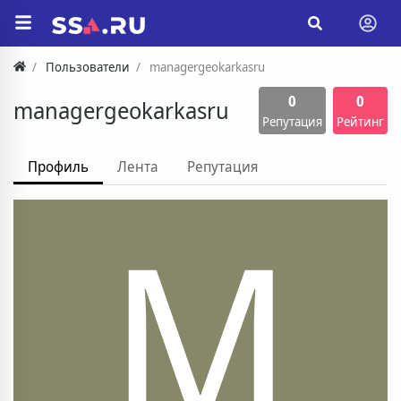
Пользователи
managergeokarkasru
0
0
managergeokarkasru
Репутация
Рейтинг
Профиль
Лента
Репутация
M