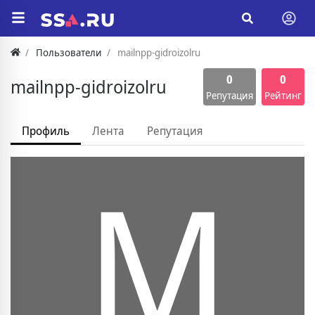
Пользователи
mailnpp-gidroizolru
0
0
mailnpp-gidroizolru
Репутация
Рейтинг
Профиль
Лента
Репутация
M