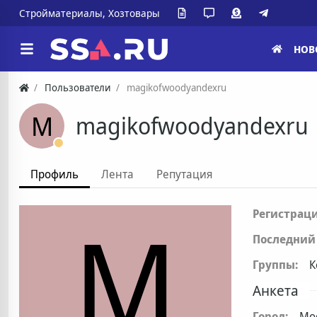
Стройматериалы, Хозтовары
НОВ
Пользователи
magikofwoodyandexru
M
magikofwoodyandexru
Профиль
Лента
Репутация
M
Регистраци
Последний 
Группы:
К
Анкета
Город:
Мо