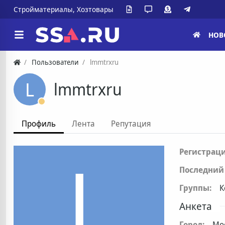
Стройматериалы, Хозтовары
НОВ
Пользователи
lmmtrxru
L
lmmtrxru
Профиль
Лента
Репутация
L
Регистраци
Последний 
Группы:
К
Анкета
Город:
Мо