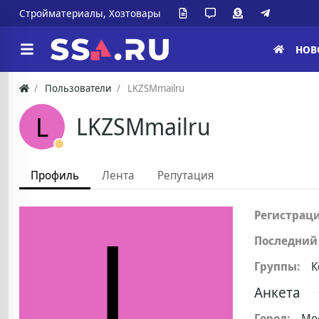
Стройматериалы, Хозтовары
НОВ
Пользователи
LKZSMmailru
L
LKZSMmailru
Профиль
Лента
Репутация
L
Регистраци
Последний 
Группы:
К
Анкета
Город:
Мо