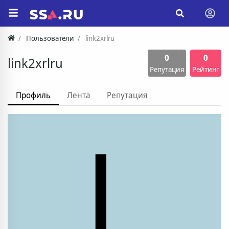
Пользователи
link2xrlru
0
0
link2xrlru
Репутация
Рейтинг
Профиль
Лента
Репутация
L