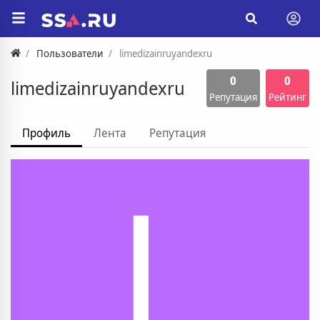
Пользователи
limedizainruyandexru
0
0
limedizainruyandexru
Репутация
Рейтинг
Профиль
Лента
Репутация
L