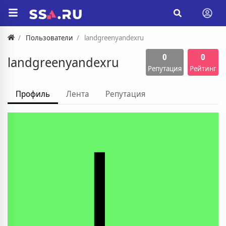
Пользователи
landgreenyandexru
0
0
landgreenyandexru
Репутация
Рейтинг
Профиль
Лента
Репутация
L