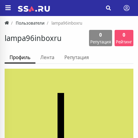
Пользователи
lampa96inboxru
0
0
lampa96inboxru
Репутация
Рейтинг
Профиль
Лента
Репутация
L