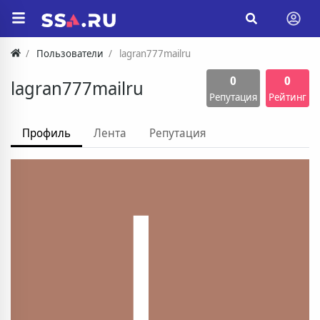
Пользователи
lagran777mailru
0
0
lagran777mailru
Репутация
Рейтинг
Профиль
Лента
Репутация
L