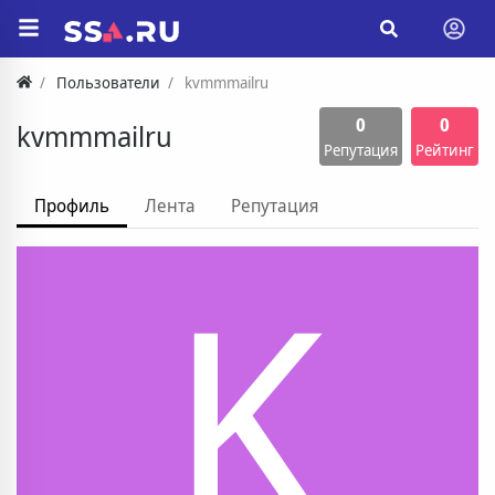
Пользователи
kvmmmailru
0
0
kvmmmailru
Репутация
Рейтинг
Профиль
Лента
Репутация
K