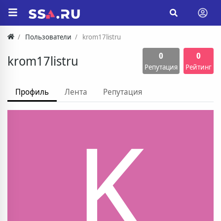
Пользователи
krom17listru
0
0
krom17listru
Репутация
Рейтинг
Профиль
Лента
Репутация
K