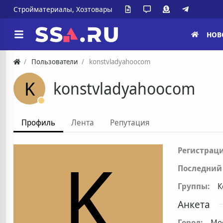
Стройматериалы, Хозтовары
НОВ
Пользователи
konstvladyahoocom
K
konstvladyahoocom
Профиль
Лента
Репутация
K
Регистраци
Последний 
Группы:
К
Анкета
Город:
Мо