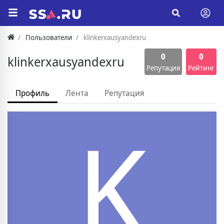
Пользователи
klinkerxausyandexru
0
0
klinkerxausyandexru
Репутация
Рейтинг
Профиль
Лента
Репутация
K