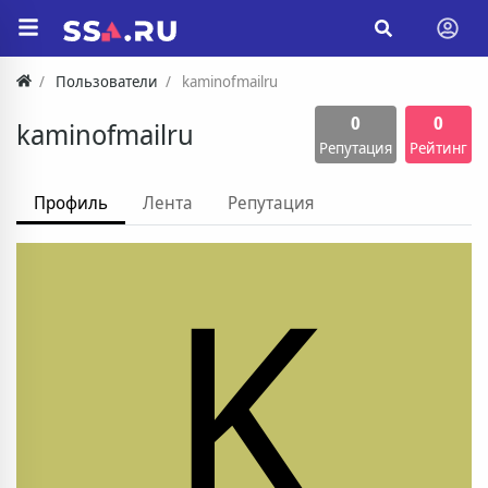
Пользователи
kaminofmailru
0
0
kaminofmailru
Репутация
Рейтинг
Профиль
Лента
Репутация
K