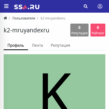
Пользователи
k2-mruyandexru
0
0
k2-mruyandexru
Репутация
Рейтинг
Профиль
Лента
Репутация
K