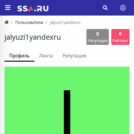
Пользователи
jalyuzi1yandexru
0
0
jalyuzi1yandexru
Репутация
Рейтинг
Профиль
Лента
Репутация
J