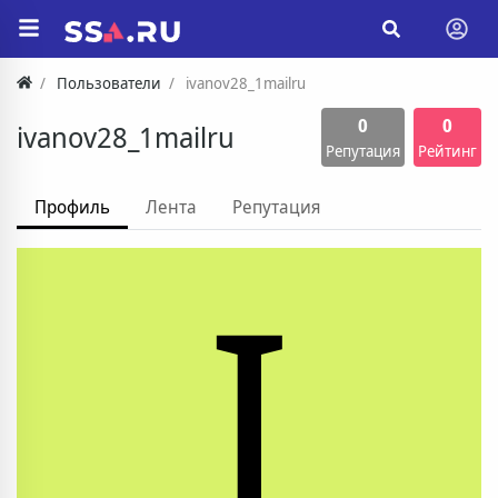
Пользователи
ivanov28_1mailru
0
0
ivanov28_1mailru
Репутация
Рейтинг
Профиль
Лента
Репутация
I